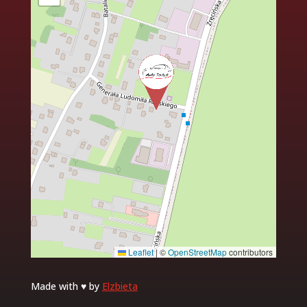
Leaflet
|
©
OpenStreetMap
contributors
Made with ♥ by
Elzbieta